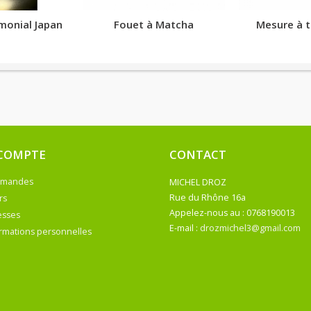
monial Japan
Fouet à Matcha
Mesure à 
COMPTE
CONTACT
mmandes
MICHEL DROZ
rs
Appelez-nous au :
0768190013
esses
E-mail :
drozmichel3@gmail.com
rmations personnelles