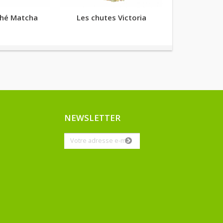
thé Matcha
Les chutes Victoria
Salt
NEWSLETTER