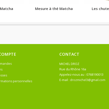
 Matcha
Mesure à thé Matcha
Les chute
COMPTE
CONTACT
mmandes
MICHEL DROZ
rs
Appelez-nous au :
0768190013
esses
E-mail :
drozmichel3@gmail.com
rmations personnelles