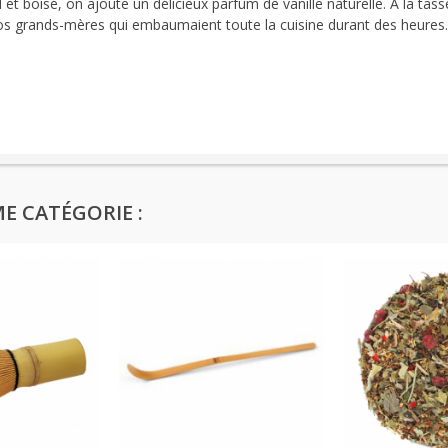
et boisé, on ajoute un délicieux parfum de vanille naturelle. A la tass
nos grands-mères qui embaumaient toute la cuisine durant des heures.
E CATÉGORIE :