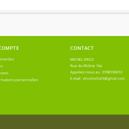
COMPTE
CONTACT
mmandes
MICHEL DROZ
rs
Appelez-nous au :
0768190013
esses
E-mail :
drozmichel3@gmail.com
rmations personnelles