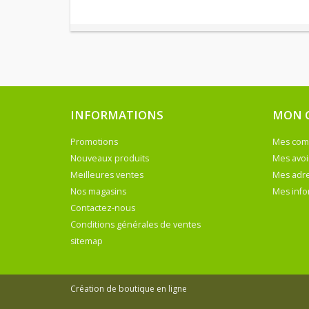
INFORMATIONS
MON 
Promotions
Mes co
Nouveaux produits
Mes avoi
Meilleures ventes
Mes adr
Nos magasins
Mes info
Contactez-nous
Conditions générales de ventes
sitemap
Création de boutique en ligne