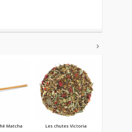
thé Matcha
Les chutes Victoria
Salt